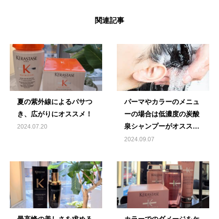
関連記事
夏の紫外線によるパサつ
パーマやカラーのメニュ
き、広がりにオススメ！
ーの場合は低濃度の炭酸
泉シャンプーがオスス
2024.07.20
メ！
2024.09.07