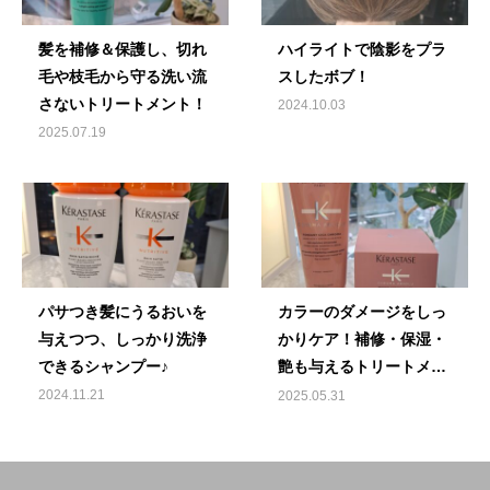
髪を補修＆保護し、切れ
ハイライトで陰影をプラ
毛や枝毛から守る洗い流
スしたボブ！
さないトリートメント！
2024.10.03
2025.07.19
パサつき髪にうるおいを
カラーのダメージをしっ
与えつつ、しっかり洗浄
かりケア！補修・保湿・
できるシャンプー♪
艶も与えるトリートメン
ト♪
2024.11.21
2025.05.31