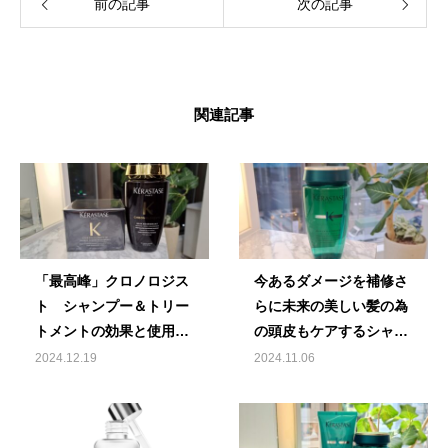
前の記事
次の記事
関連記事
「最高峰」クロノロジス
今あるダメージを補修さ
ト シャンプー＆トリー
らに未来の美しい髪の為
トメントの効果と使用方
の頭皮もケアするシャン
法！
プー！
2024.12.19
2024.11.06