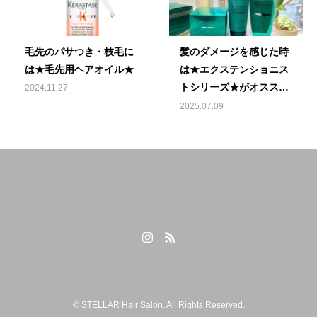
毛先のパサつき・枝毛に
髪のダメージを感じた時
は★毛先用ヘアオイル★
は★エクステンショニス
トシリーズ★がオススメ
2024.11.27
です♪
2025.07.09
© STELLAR Hair Salon. All Rights Reserved.