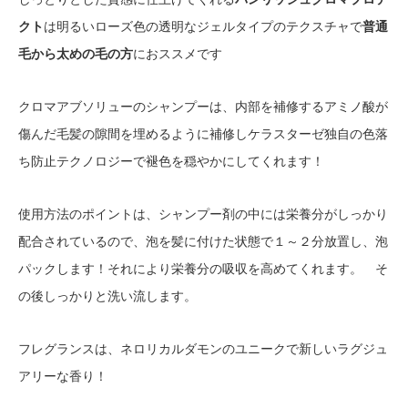
クト
は明るいローズ色の透明なジェルタイプのテクスチャで
普通
毛から太めの毛の方
におススメです
クロマアブソリューのシャンプーは、内部を補修するアミノ酸が
傷んだ毛髪の隙間を埋めるように補修しケラスターゼ独自の色落
ち防止テクノロジーで褪色を穏やかにしてくれます！
使用方法のポイントは、シャンプー剤の中には栄養分がしっかり
配合されているので、泡を髪に付けた状態で１～２分放置し、泡
パックします！それにより栄養分の吸収を高めてくれます。 そ
の後しっかりと洗い流します。
フレグランスは、ネロリカルダモンのユニークで新しいラグジュ
アリーな香り！