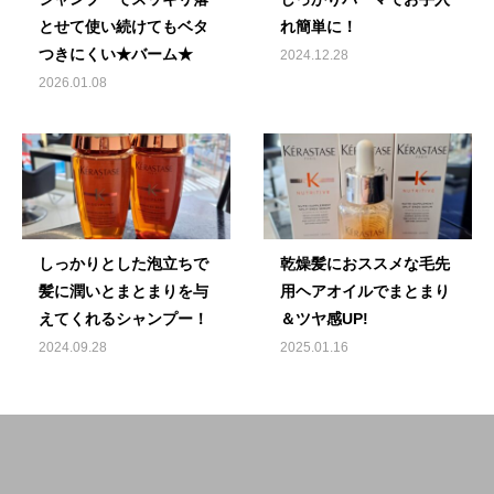
とせて使い続けてもベタ
れ簡単に！
つきにくい★バーム★
2024.12.28
2026.01.08
しっかりとした泡立ちで
乾燥髪におススメな毛先
髪に潤いとまとまりを与
用ヘアオイルでまとまり
えてくれるシャンプー！
＆ツヤ感UP!
2024.09.28
2025.01.16