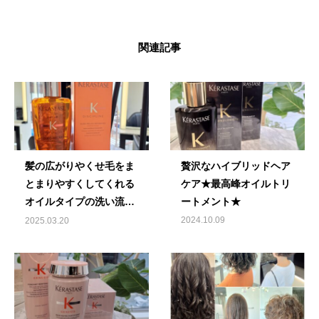
関連記事
髪の広がりやくせ毛をま
贅沢なハイブリッドヘア
とまりやすくしてくれる
ケア★最高峰オイルトリ
オイルタイプの洗い流さ
ートメント★
ないトリートメント★
2024.10.09
2025.03.20