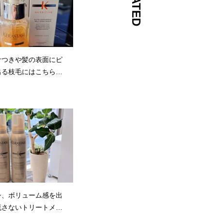
サつきや髪の表面にピ
出る枝毛にはこちらが
！
シ、ボリューム感を出
流さないトリートメン