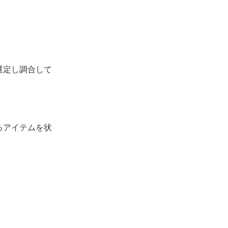
選定し調合して
るアイテムを状