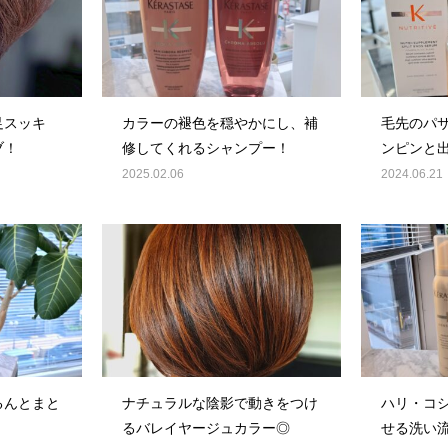
足スッキ
カラーの褪色を穏やかにし、補
毛先のパ
ブ！
修してくれるシャンプー！
ンピンと
オススメ
2025.02.06
2024.06.21
るんとまと
ナチュラルな陰影で動きをつけ
ハリ・コ
るバレイヤージュカラー◎
せる洗い