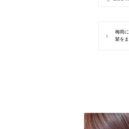
梅雨に
髪をま
ー＆ト