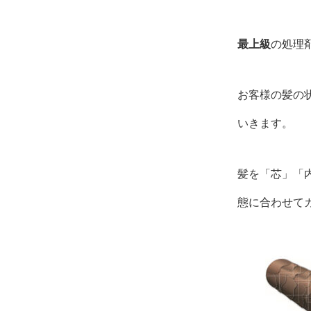
最上級
の処理
お客様の髪の
いきます。
髪を「芯」「
態に合わせて