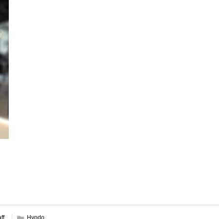
aff
Hyodo