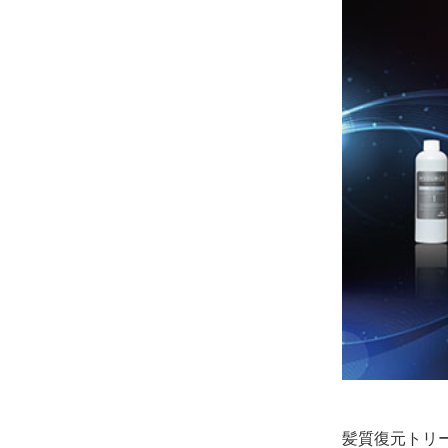
髪質復元トリ