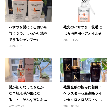
パサつき髪にうるおいを
毛先のパサつき・枝毛に
与えつつ、しっかり洗浄
は★毛先用ヘアオイル★
できるシャンプー♪
2024.11.27
2024.11.21
髪が細くなってきたか
毛髪全般の悩みに着目！
な？切れ毛が気にな
ケラスターゼ最高峰ライ
る・・・そんな方におす
ン★クロノロジストシリ
すめの頭皮トリートメン
ーズ★
2025.02.22
2026.01.24