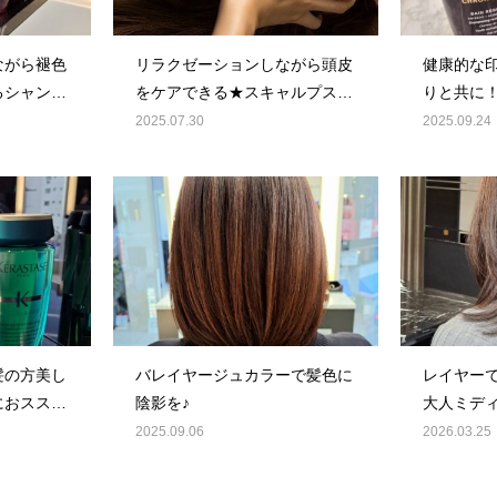
ながら褪色
リラクゼーションしながら頭皮
健康的な
るシャンプ
をケアできる★スキャルプスパ
りと共に
★
ヘアシャ
2025.07.30
2025.09.24
髪の方美し
バレイヤージュカラーで髪色に
レイヤー
におススメ
陰影を♪
大人ミディ
2025.09.06
2026.03.25