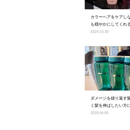
カラーヘアをケアし
も穏やかにしてくれ
ー◎
2024.10.30
ダメージを繰り返す
く髪を伸ばしたい方
のシャンプー◎
2025.04.05