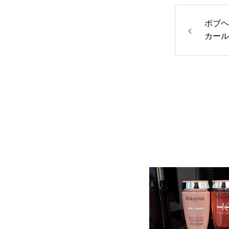
ボブヘ
カール
束感が