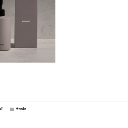
aff
Hyodo