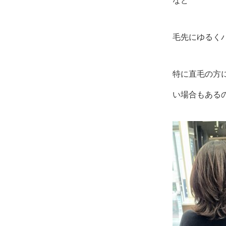
など
毛先にゆるく
特に直毛の方
い場合もある