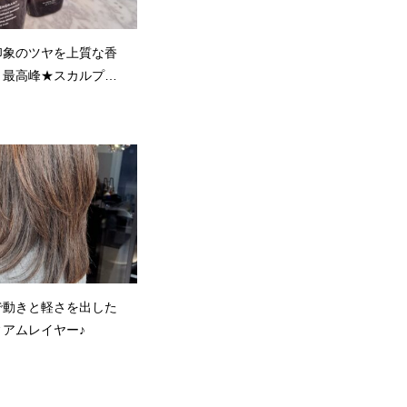
印象のツヤを上質な香
！最高峰★スカルプ＆
ンプー★
で動きと軽さを出した
アムレイヤー♪