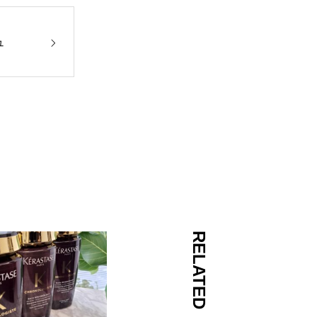
ュ
RELATED