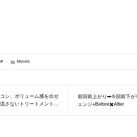
aff
Miyoshi
コシ、ボリューム感を出せ
前回前上がり➡︎今回前下が
流さないトリートメントム
ェンジ⭐︎Before✖️After