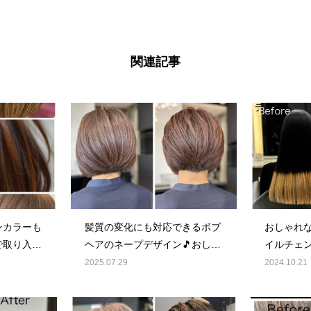
関連記事
ンカラーも
髪質の変化にも対応できるボブ
おしゃれな
で取り入れ
ヘアのネープデザイン🎵おしゃ
イルチェンジB
れ！
2024.10.21
2025.07.29