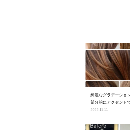
綺麗なグラデーショ
部分的にアクセント
る事も可能🎵
2025.11.11