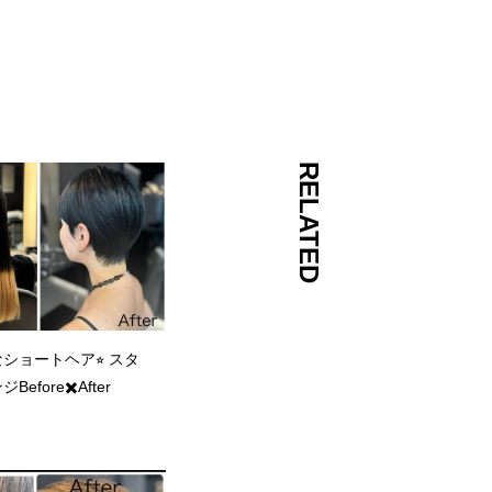
RELATED
ショートヘア⭐︎ スタ
efore✖️After