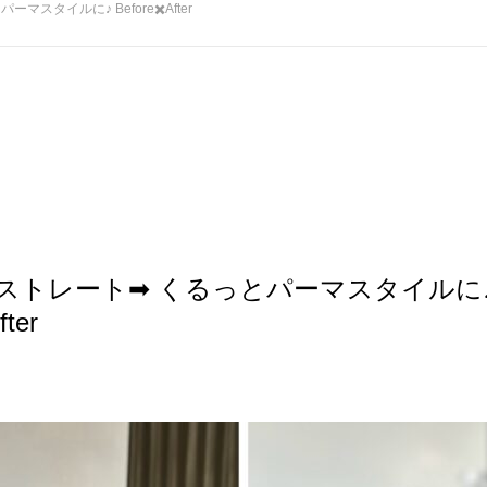
マスタイルに♪ Before✖️After
ストレート➡︎ くるっとパーマスタイルに
fter