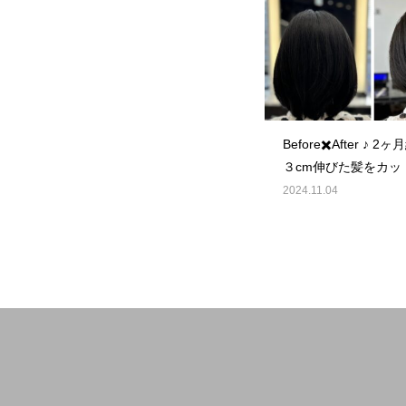
Before✖️After ♪ 
３cm伸びた髪をカッ
2024.11.04