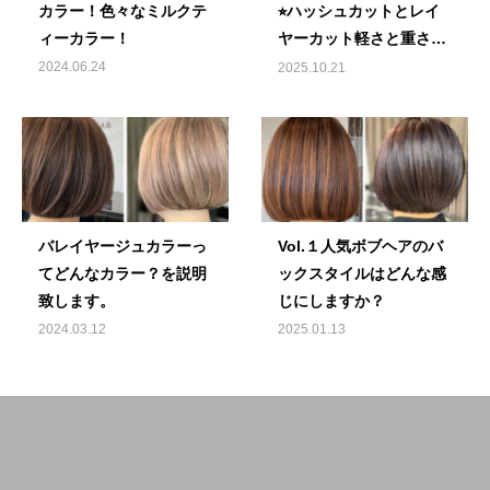
カラー！色々なミルクテ
⭐︎ハッシュカットとレイ
ィーカラー！
ヤーカット軽さと重さの
バランス🎵
2024.06.24
2025.10.21
バレイヤージュカラーっ
Vol.１人気ボブヘアのバ
てどんなカラー？を説明
ックスタイルはどんな感
致します。
じにしますか？
2024.03.12
2025.01.13