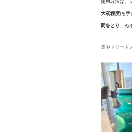
使用方法は、シ
大弱程度
)を
間をとり
、ぬ
集中トリート