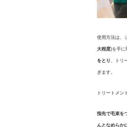
使用方法は、シ
大程度
)を手
をとり
、トリ
ぎます。
トリートメン
指先で毛束を
んとなめらか