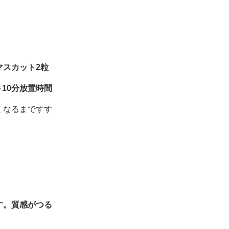
マスカット2粒
～10分放置時間
くなるまですす
す。質感がつる