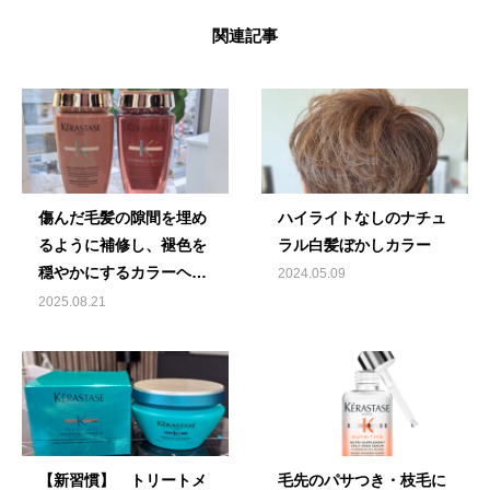
関連記事
傷んだ毛髪の隙間を埋め
ハイライトなしのナチュ
るように補修し、褪色を
ラル白髪ぼかしカラー
穏やかにするカラーヘア
2024.05.09
専用シャンプー♪
2025.08.21
【新習慣】 トリートメ
毛先のパサつき・枝毛に