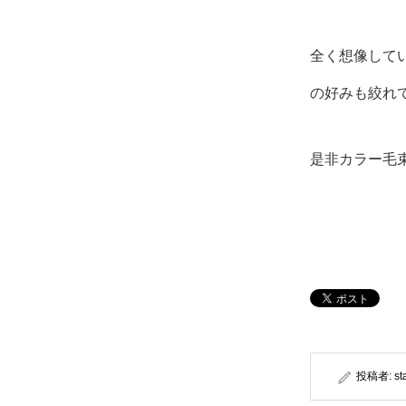
全く想像して
の好みも絞れ
是非カラー毛
投稿者:
st