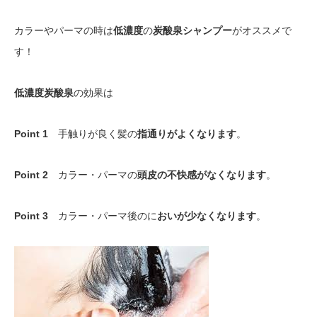
カラーやパーマの時は
低濃度
の
炭酸泉シャンプー
がオススメで
す！
低濃度炭酸泉
の効果は
Point 1
手触りが良く髪の
指通りがよくなります
。
Point 2
カラー・パーマの
頭皮の不快感がなくなります
。
Point 3
カラー・パーマ後のに
おいが少なくなります
。