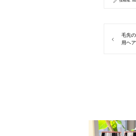
投稿者:
st
毛先の
用ヘア