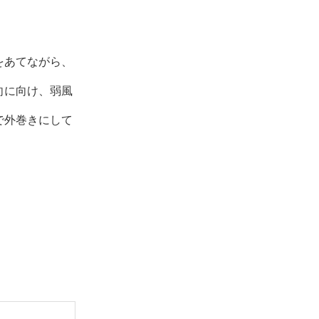
をあてながら、
向に向け、弱風
で外巻きにして