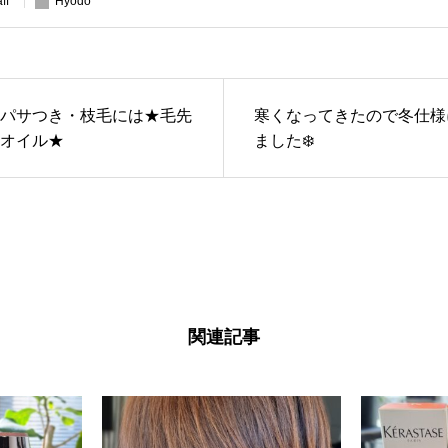
aff
Hyodo
パサつき・枝毛には★毛先
寒くなってきたので冬仕様
オイル★
ました❄️
関連記事