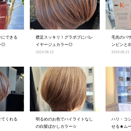
かにできる
襟足スッキリ！グラボブにバレ
毛先のパ
ー◎
イヤージュカラー◎
ンピンと
オススメ
2024.06.22
2024.06.21
せてくれる
明るめのお色でハイライトなし
ハリ・コ
の白髪ぼかしカラー☆
せる★ム