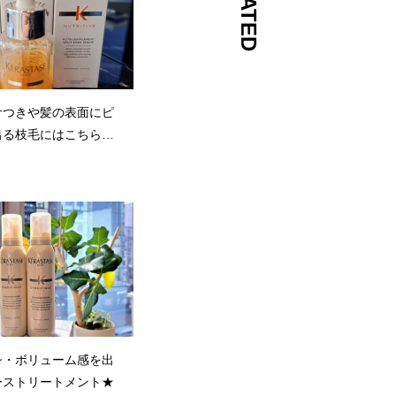
RELATED
サつきや髪の表面にピ
出る枝毛にはこちらが
！
シ・ボリューム感を出
ーストリートメント★