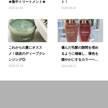
★集中トリートメント★
ト！
2025.11.02
2025.04.02
これからの夏にオスス
傷んだ毛髪の隙間を埋め
メ！頭皮のディープクレ
るように補修し、褪色を
ンジング◎
穏やかにするカラーヘア
専用シャンプー♪
2024.06.16
2025.08.21