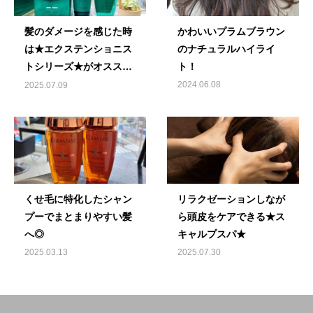
髪のダメージを感じた時
かわいいプラムブラウン
は★エクステンショニス
のナチュラルハイライ
トシリーズ★がオススメ
ト！
です♪
2024.06.08
2025.07.09
くせ毛に特化したシャン
リラクゼーションしなが
プーでまとまりやすい髪
ら頭皮をケアできる★ス
へ◎
キャルプスパ★
2025.03.13
2025.07.30