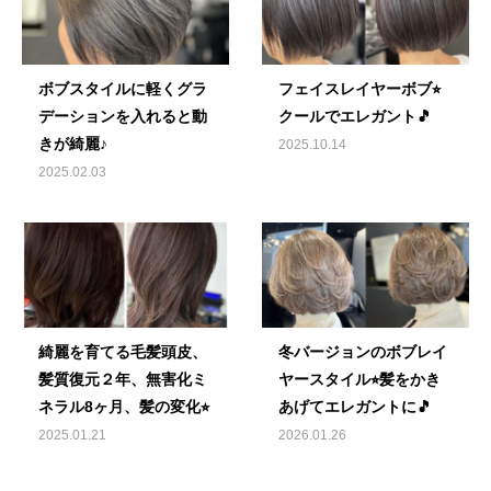
ボブスタイルに軽くグラ
フェイスレイヤーボブ⭐︎
デーションを入れると動
クールでエレガント🎵
きが綺麗♪
2025.10.14
2025.02.03
綺麗を育てる毛髪頭皮、
冬バージョンのボブレイ
髪質復元２年、無害化ミ
ヤースタイル⭐︎髪をかき
ネラル8ヶ月、髪の変化⭐︎
あげてエレガントに🎵
2025.01.21
2026.01.26