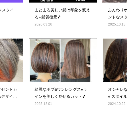
ックスタイ
まとまる美しい髪は印象を変え
ふんわりボ
る⭐️髪質復元🎵
ントなスタ
2026.03.26
2025.10.13
クセントカ
綺麗なボブ&ワンレングス⭐︎ラ
オシャレ
るデザイン
インを美しく見せるカット🎵
⭐︎ スタ
Before✖️Af
2025.12.01
2024.10.22