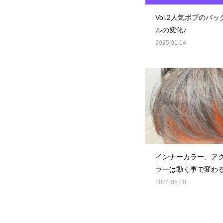
Vol.2人気ボブのバ
ルの変化♪
2025.01.14
インナーカラー、ア
ラーは動く事で変わ
が楽しく綺麗です！
2024.05.20