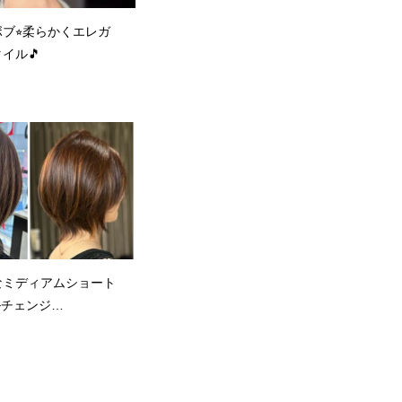
ブ⭐︎柔らかくエレガ
イル🎵
なミディアムショート
イルチェンジ
ter