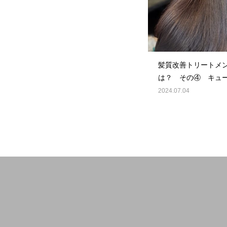
髪質改善トリートメ
は？ その④ キュ
補修！
2024.07.04