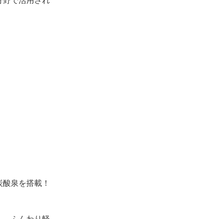
分野で活用され
炭酸泉を搭載！
し、ふんわり軽