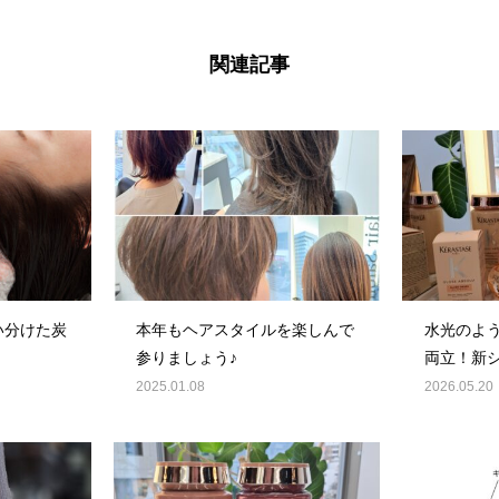
関連記事
い分けた炭
本年もヘアスタイルを楽しんで
水光のよ
！
参りましょう♪
両立！新
ソリュ★
2025.01.08
2026.05.20