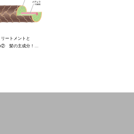
トリートメントと
の② 髪の主成分！
クス補修