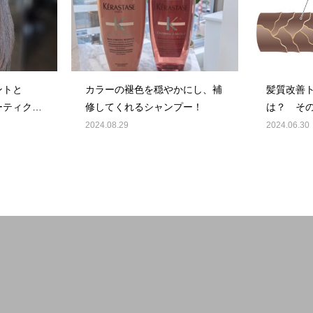
ントと
カラーの褪色を穏やかにし、補
髪質改善
ーティクル
修してくれるシャンプー！
は？ そ
コルテッ
2024.08.29
2024.06.30