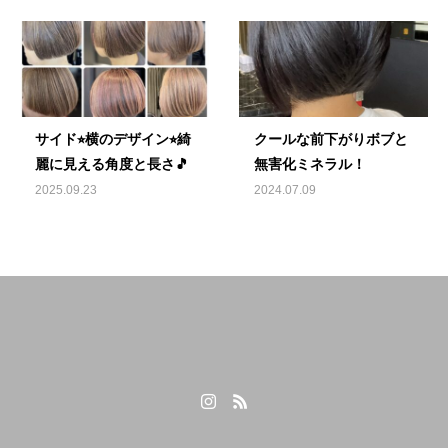
サイド⭐︎横のデザイン⭐︎綺
クールな前下がりボブと
麗に見える角度と長さ🎵
無害化ミネラル！
2025.09.23
2024.07.09