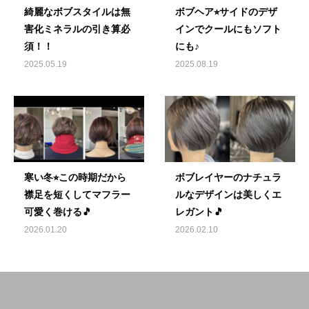
綺麗なボブスタイルは無
ボブヘア⭐︎サイドのデザ
害化ミネラルの引き算必
インでクールにもソフト
須！！
にも♪
2025.05.19
2025.08.19
寒い冬⭐︎この時期だから
ボブレイヤーのナチュラ
襟足を短くしてマフラー
ルなデザインは美しくエ
可愛く巻ける🎵
レガント🎵
2026.01.20
2026.02.10