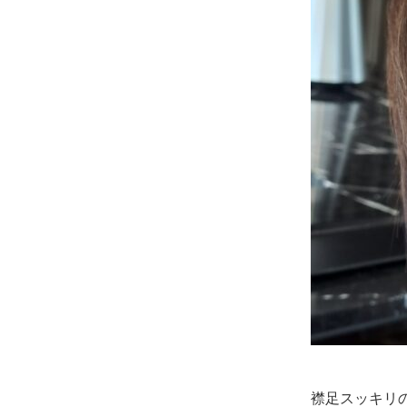
襟足スッキリ