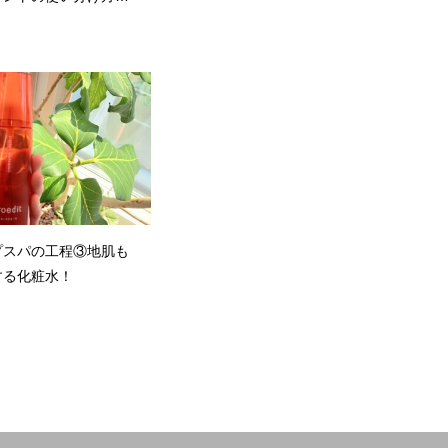
プスパの工程③地肌も
する化粧水！