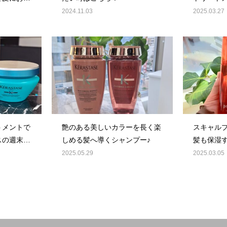
法！
2024.11.03
2025.03.27
トメントで
艶のある美しいカラーを長く楽
スキャル
スの週末に
しめる髪へ導くシャンプー♪
髪も保湿
2025.05.29
2025.03.05