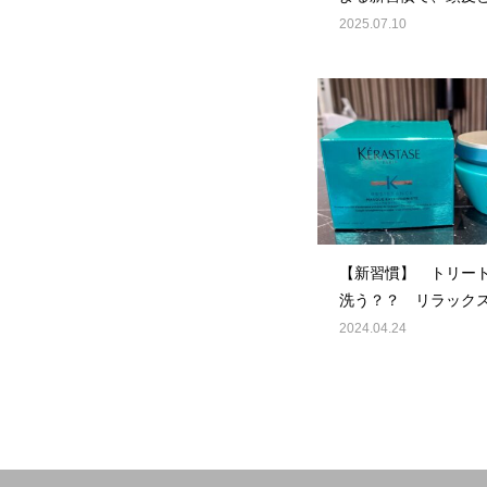
みを♪
2025.07.10
【新習慣】 トリー
洗う？？ リラック
頭皮と髪のお休み！
2024.04.24