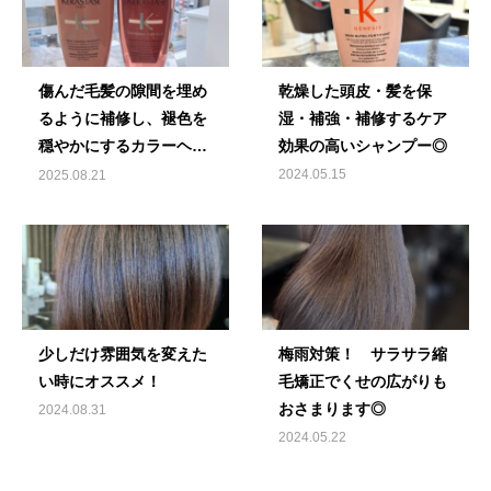
傷んだ毛髪の隙間を埋め
乾燥した頭皮・髪を保
るように補修し、褪色を
湿・補強・補修するケア
穏やかにするカラーヘア
効果の高いシャンプー◎
専用シャンプー♪
2024.05.15
2025.08.21
少しだけ雰囲気を変えた
梅雨対策！ サラサラ縮
い時にオススメ！
毛矯正でくせの広がりも
おさまります◎
2024.08.31
2024.05.22