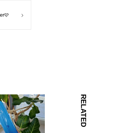
r🩷
RELATED