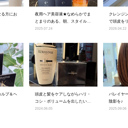
なる方にお
夜用ヘア美容液★なめらかでま
クレンジ
！
とまりのある、朝、スタイルを
で頭皮を
創りやすい髪へ導く！
2026.04.22
2025.07.24
カルプ＆ヘ
頭皮と髪をケアしながらハリ・
バレイヤ
コシ・ボリュームを出したい方
陰影を♪
におすすめ！！
2025.09.06
2024.06.05