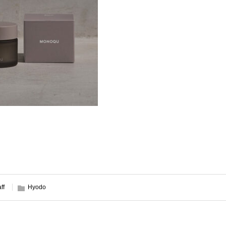
aff
Hyodo