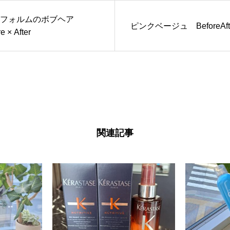
フォルムのボブヘア
ピンクベージュ BeforeAfte
e × After
関連記事