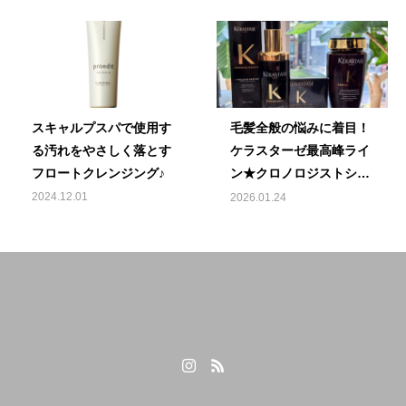
スキャルプスパで使用す
毛髪全般の悩みに着目！
る汚れをやさしく落とす
ケラスターゼ最高峰ライ
フロートクレンジング♪
ン★クロノロジストシリ
ーズ★
2024.12.01
2026.01.24