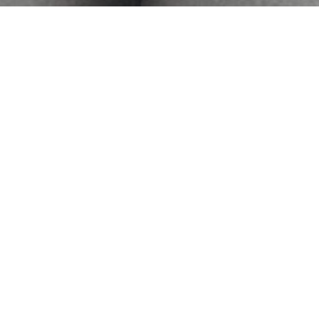
3
12
3
12
2024
2024
デザインバレイヤージユ
ナチュラルバレイヤージ
カラー！明度や彩度のコ
ユカラー！自然なグラデ
ントラストでモード感
ーションが美しい！
UP！
Miyoshi
Miyoshi
3
12
3
12
2024
2024