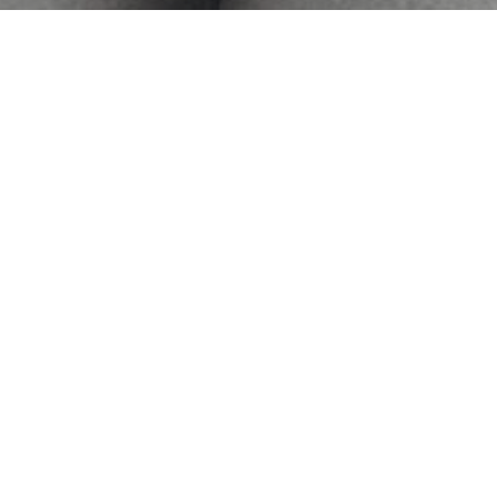
2
28
2
27
2025
2025
色持ち抜群のPINK🩷
スキャルプスパの工程①
&ORANGE🧡
マッサージシャンプーと
は！
Yui
Hyodo
2
26
2
25
2025
2025