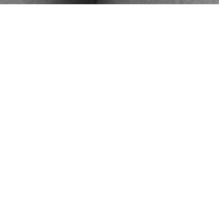
4
20
4
19
2025
2025
ウェーブパーマをキレイ
これからの季節にオスス
にまとめてくれる★洗い
メのお手入れ簡単！ウェ
流さないトリートメント
ーブパーマ◎
★
Hyodo
Hyodo
4
18
4
17
2025
2025