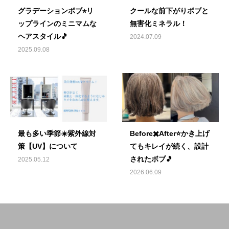
グラデーションボブ⭐︎リ
クールな前下がりボブと
ップラインのミニマムな
無害化ミネラル！
ヘアスタイル🎵
2024.07.09
2025.09.08
最も多い季節☀️紫外線対
Before✖️After⭐️かき上げ
策【UV】について
てもキレイが続く、設計
されたボブ🎵
2025.05.12
2026.06.09