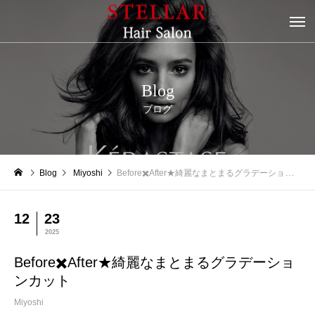
Blog
ブログ
Blog
Miyoshi
Before✖️After★綺麗なまとまるグラデーションカット
12
23
2025
Before✖️After★綺麗なまとまるグラデーショ
ンカット
Miyoshi