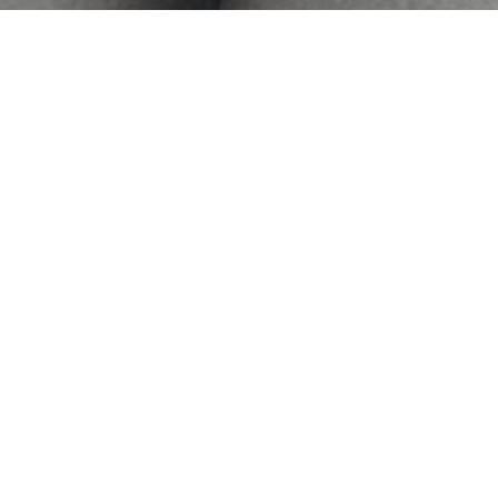
7
31
7
30
2024
2024
★最高峰ケア★ スカル
新たな音響システム【バ
プ＆ヘアトリートメント
ング＆オルフセン】の美
しい音をお楽しみくださ
Hyodo
い
Miyoshi
7
29
7
28
2024
2024