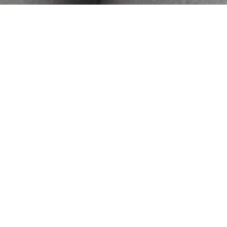
7
21
7
20
2024
2024
襟足長めで日焼けカバ
夏の紫外線によるパサつ
ー！大人ショートレイヤ
き、広がりにオススメ！
ー
Hyodo
Hyodo
7
19
7
18
2024
2024