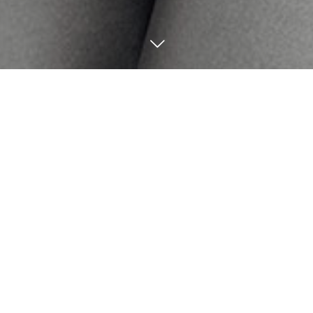
9
03
9
02
2024
2024
同じグラボブの毛先の表
同じグラボブもカラーの
情で全く別のイメージ⭐︎
明るさと軽さで全く別の
イメージ⭐︎
Miyoshi
Miyoshi
8
27
8
26