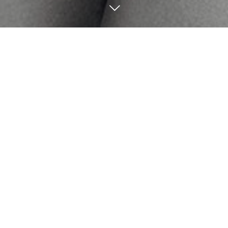
8
30
8
23
2024
2024
ブルー💙✖️ターコイズ🩵
オレンジみをなくしてく
れるマット🟢
Yui
Yui
8
16
8
09
2024
2024